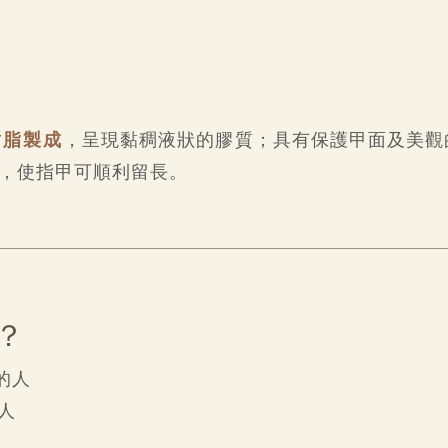
樹脂製成
，呈現黏稠液狀的膠質；具有保護甲面及美觀
，使指甲可順利留長。
？
的人
人