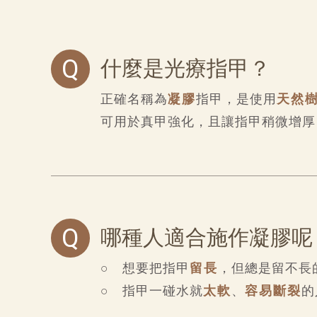
Q
什麼是光療指甲？
正確名稱為
凝膠
指甲，是使用
天然
可用於真甲強化，且讓指甲稍微增厚
Q
哪種人適合施作凝膠呢
○ 想要把指甲
留長
，但總是留不長
○ 指甲一碰水就
太軟
、
容易斷裂
的