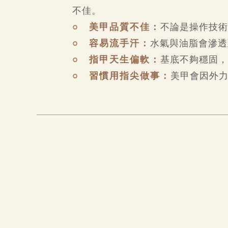
不佳。
○ 美甲品質不佳：
不論是操作技術
○ 容易流手汗：
水氣與油脂會滲透
○ 指甲天生偏軟：
基底不夠穩固，
○ 習慣用指尖做事：
美甲會因外