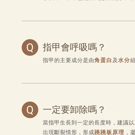
Q
指甲會呼吸嗎？
指甲的主要成分是由
角蛋白
及
水分
Q
一定要卸除嗎？
當指甲生長到一定的長度時，建議以
出現斷裂情形，形成
蹺蹺板原理
，