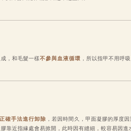
組成，和毛髮一樣
不參與血液循環
，所以指甲不用呼吸
正確手法進行卸除
，若因時間久，甲面凝膠的厚度因
凝膠靠近指緣處會易掀開，此時因有縫細，較容易因進