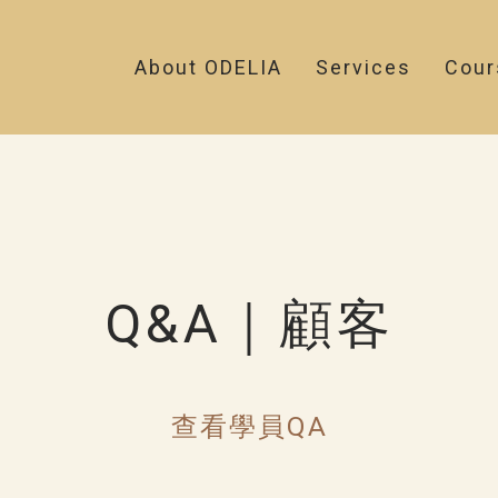
About ODELIA
Services
Cour
Q&A｜顧客
查看學員QA