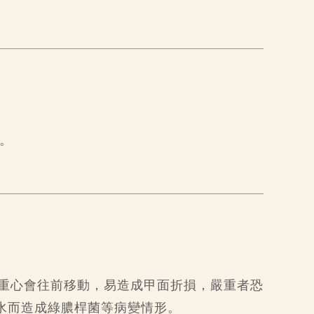
。
重心會往前移動，易造成甲面折損，嚴重者恐
水而造成綠膿桿菌等病變情形。