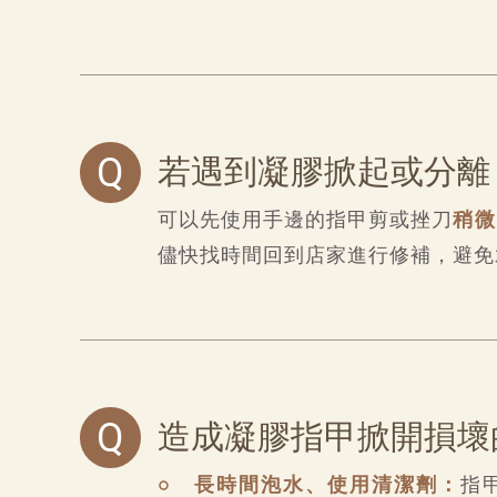
Q
若遇到凝膠掀起或分離
可以先使用手邊的指甲剪或挫刀
稍微
儘快找時間回到店家進行修補，避免
Q
造成凝膠指甲掀開損壞
○ 長時間泡水、使用清潔劑：
指