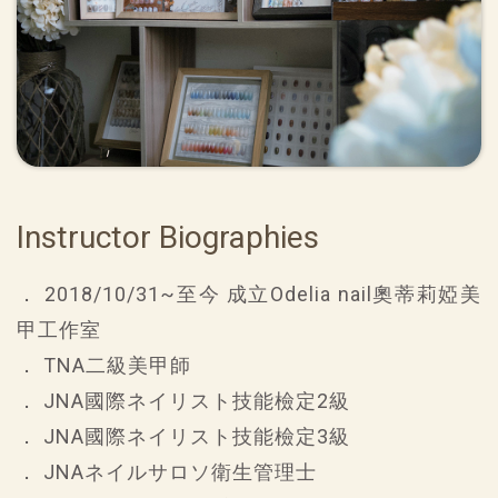
Instructor Biographies
． 2018/10/31~至今 成立Odelia nail奧蒂莉婭美
甲工作室
． TNA二級美甲師
． JNA國際ネイリスト技能檢定2級
． JNA國際ネイリスト技能檢定3級
． JNAネイルサロソ衛生管理士